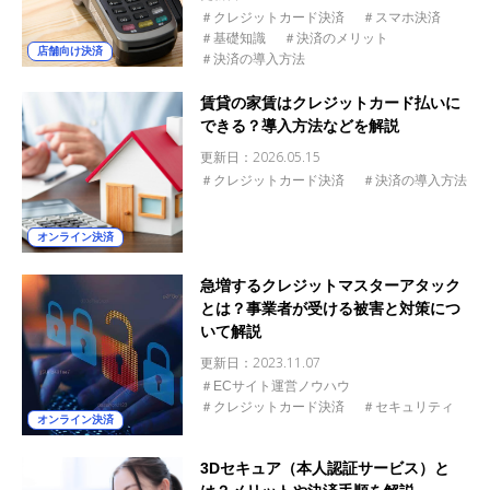
＃クレジットカード決済
＃スマホ決済
＃基礎知識
＃決済のメリット
店舗向け決済
＃決済の導入方法
賃貸の家賃はクレジットカード払いに
できる？導入方法などを解説
更新日：
2026.05.15
＃クレジットカード決済
＃決済の導入方法
オンライン決済
急増するクレジットマスターアタック
とは？事業者が受ける被害と対策につ
いて解説
更新日：
2023.11.07
＃ECサイト運営ノウハウ
＃クレジットカード決済
＃セキュリティ
オンライン決済
3Dセキュア（本人認証サービス）と