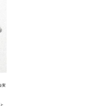
会実
拠と