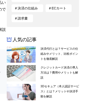
払い
＃決済の仕組み
＃ECカート
ので
＃請求書
解説
人気の記事
決済代行とは？サービスの仕
組みやメリット、比較ポイン
トを徹底解説
クレジットカード決済の導入
手
方法は？費用やメリットも解
説
3Dセキュア（本人認証サービ
ス）とは？メリットや決済手
順を解説