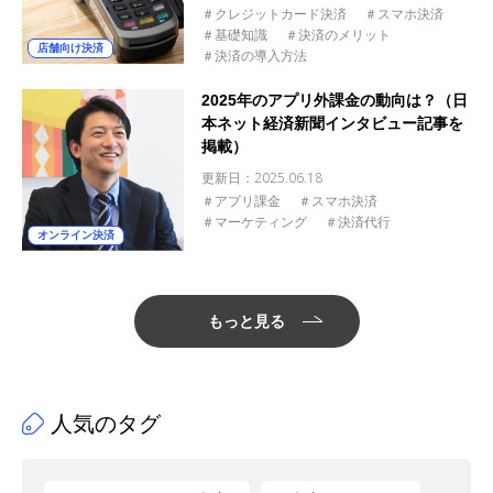
＃クレジットカード決済
＃スマホ決済
＃基礎知識
＃決済のメリット
店舗向け決済
＃決済の導入方法
2025年のアプリ外課金の動向は？（日
本ネット経済新聞インタビュー記事を
掲載）
更新日：
2025.06.18
＃アプリ課金
＃スマホ決済
＃マーケティング
＃決済代行
オンライン決済
もっと見る
人気のタグ