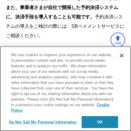
また、事業者さまが自社で開発した予約決済システム
に、決済手段を導入することも可能です。
予約決済シス
テムの導入をご検討の際には、SBペイメントサービスに
ご相談ください。
TOP
We use cookies to improve your experience on our website,
ホテル業界の課題に関する決済ソリューションは、以下
to personalize content and ads, to provide social media
のページで詳しく説明しております。
features and to analyze our traffic. We share information
about your use of our website with our social media,
ホテル業界の収益向上・人手不足対策を実現する決済ソ
advertising and analytics partners, who may combine it with
other information that you have provided to them or that they
リューション | SBペイメントサービス
have collected from your use of their services. You have the
right to opt-out of our sharing information about you with our
partners. Please click [Do Not Sell My Personal Information]
to customize your cookie settings on our website.
Cookie
フィットネス業界の課題に関する決済ソリューション
Policy
は、以下のページで詳しく説明しております。
Do Not Sell My Personal Information
OK
フィットネス業界のあらゆる課題を解決する決済ソリュ