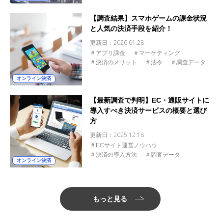
【調査結果】スマホゲームの課金状況
と人気の決済手段を紹介！
更新日：
2026.01.28
＃アプリ課金
＃マーケティング
＃決済のメリット
＃法令
＃調査データ
オンライン決済
【最新調査で判明】EC・通販サイトに
導入すべき決済サービスの概要と選び
方
更新日：
2025.12.18
＃ECサイト運営ノウハウ
＃決済の導入方法
＃調査データ
オンライン決済
もっと見る