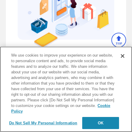
TOP
We use cookies to improve your experience on our website,
サービス情報を見る
to personalize content and ads, to provide social media
features and to analyze our traffic. We share information
about your use of our website with our social media,
advertising and analytics partners, who may combine it with
other information that you have provided to them or that they
have collected from your use of their services. You have the
店舗向け決済サービス
right to opt-out of our sharing information about you with our
partners. Please click [Do Not Sell My Personal Information]
to customize your cookie settings on our website.
Cookie
幅広い決済方法に対応し、店舗運営の
Policy
スマート化へ貢献
Do Not Sell My Personal Information
OK