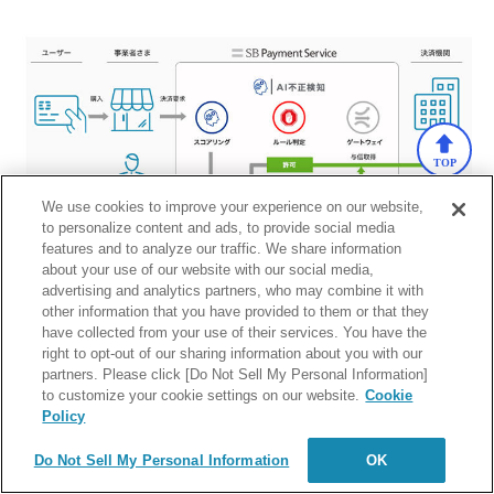
TOP
We use cookies to improve your experience on our website,
to personalize content and ads, to provide social media
features and to analyze our traffic. We share information
about your use of our website with our social media,
advertising and analytics partners, who may combine it with
other information that you have provided to them or that they
have collected from your use of their services. You have the
与信取得前に決済ごとのスコアリングとルール判定を実施、専用の管
right to opt-out of our sharing information about you with our
理画面にてスコアとルール判定の結果を確認できる
partners. Please click [Do Not Sell My Personal Information]
to customize your cookie settings on our website.
Cookie
Policy
「3Dセキュア」の組み合わせでUXを損なわ
Do Not Sell My Personal Information
OK
ずに不正利用を未然に防止