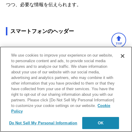
つつ、必要な情報を伝えられます。
スマートフォンのヘッダー
TOP
画面サイズが小さいスマートフォンのヘッダーでは、狭
We use cookies to improve your experience on our website,
いスペースでも配置できるアイコンを多用するといいで
to personalize content and ads, to provide social media
features and to analyze our traffic. We share information
しょう。
三本線で表されることが多いハンバーガーメニ
about your use of our website with our social media,
advertising and analytics partners, who may combine it with
ューから、グローバルナビゲーションを表示させる方法
other information that you have provided to them or that they
have collected from your use of their services. You have the
もよく使われます。
right to opt-out of our sharing information about you with our
ただし、ヘッダーをあまりに小さくしてしまうと、見に
partners. Please click [Do Not Sell My Personal Information]
to customize your cookie settings on our website.
Cookie
くいうえにボタンをタップしにくくなるため要注意で
Policy
す。データ量を軽くして表示速度を速めるために、スラ
Do Not Sell My Personal Information
OK
イドショーのような動的コンテンツの使用を抑えるとい