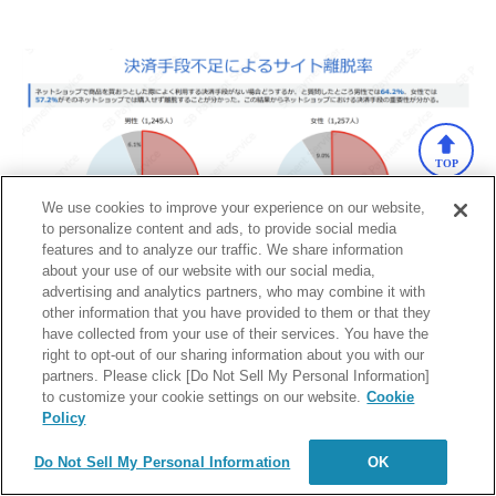
TOP
We use cookies to improve your experience on our website,
to personalize content and ads, to provide social media
features and to analyze our traffic. We share information
about your use of our website with our social media,
advertising and analytics partners, who may combine it with
other information that you have provided to them or that they
have collected from your use of their services. You have the
出典：SBペイメントサービス株式会社「
ネットショップ
right to opt-out of our sharing information about you with our
で物品を購入する際の決済手段に関する調査
」（2023年
partners. Please click [Do Not Sell My Personal Information]
to customize your cookie settings on our website.
Cookie
3月）
Policy
Do Not Sell My Personal Information
OK
▼ECサイトの決済手段については、以下の記事で詳しく