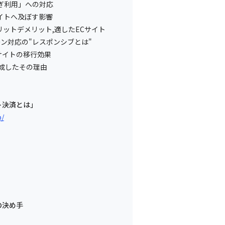
ぎ利用」への対応
イトへ及ぼす影響
リットデメリット,適したECサイト
ーン対応の"レスポンシブとは"
サイトの移行効果
達成したその理由
ト決済とは」
p/
の決め手