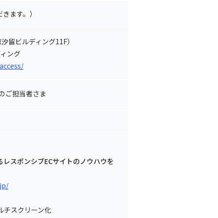
だきます。）
汐留ビルディング11F）
ディング
access/
業のご担当者さま
するレスポンシブECサイトのノウハウを
jp/
ルチスクリーン化