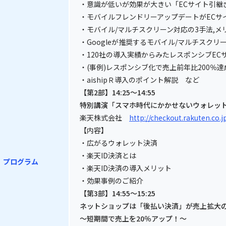
・意識が低いが効果が大きい「ECサイト引継
・モバイルフレンドリーアップデートがECサ
・モバイル/マルチスクリーン対応の3手法,メ
・Googleが推奨するモバイル/マルチスクリ
・120社の導入実績からみたレスポンシブEC
・(事例)レスポンシブ化で売上前年比200％
・aishipＲ導入のポイント解説 など
【第2部】14:25～14:55
特別講演「スマホ時代にかかせないウォレッ
楽天株式会社
http://checkout.rakuten.co.j
【内容】
・広がるウォレット決済
・楽天ID決済とは
プログラム
・楽天ID決済の導入メリット
・効果事例のご紹介
【第3部】14:55～15:25
ネットショップは「後払い決済」が売上拡大
～短期間で売上を20％アップ！～