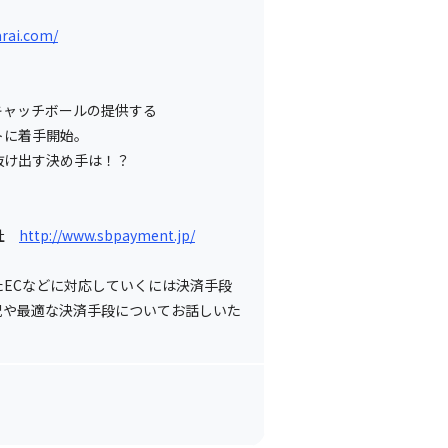
arai.com/
！
キャッチボールの提供する
トに着手開始。
抜け出す決め手は！？
会社
http://www.sbpayment.jp/
ECなどに対応していくには決済手段
況や最適な決済手段についてお話しいた