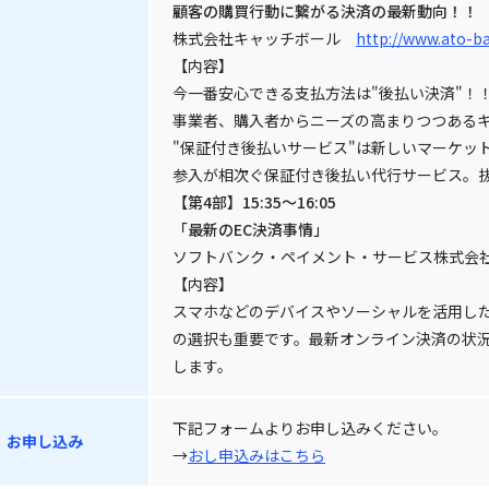
顧客の購買行動に繋がる決済の最新動向！！
株式会社キャッチボール
http://www.ato-b
【内容】
今一番安心できる支払方法は"後払い決済"！
事業者、購入者からニーズの高まりつつある
"保証付き後払いサービス"は新しいマーケッ
参入が相次ぐ保証付き後払い代行サービス。
【第4部】15:35～16:05
「最新のEC決済事情」
ソフトバンク・ペイメント・サービス株式
【内容】
スマホなどのデバイスやソーシャルを活用した
の選択も重要です。最新オンライン決済の状
します。
下記フォームよりお申し込みください。
お申し込み
→
おし申込みはこちら