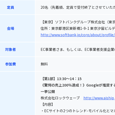
定員
20名（先着順、定員で受付終了とさせていた
【東京】ソフトバンクグループ株式会社（東京
会場
住所：東京都港区東新橋1-9-1 東京汐留ビル
http://www.softbank.jp/corp/about/profile/
対象者
EC事業者さま、もしくは、EC事業者支援企
参加費
無料
【第1部】13:30～14：15
《驚愕の売上200％達成！》Googleが推奨
一挙公開
株式会社ロックウェーブ
http://www.aiship.
【内容】
・ECサイトの2つのトレンド-モバイル化とマ