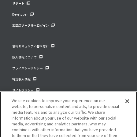
サポート
Developer
加盟店ポータルへログイン
情報セキュリティ基本方針
個人情報について
プライバシーポリシー
特定個人情報
サイトポリシー
We use cookies to improve your experience on our
コーポレートサイト
website, to personalize content and ads, to provide social
media features and to analyze our traffic. We share
information about your use of our website with our social
media, advertising and analytics partners, who may
combine it with other information that you have provided
to them or that they have collected from your use of their