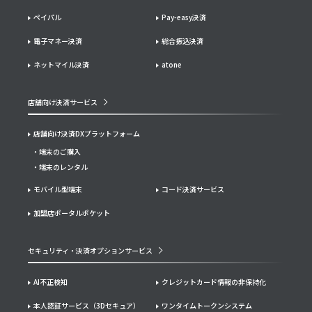
ペイパル
Pay-easy決済
電子マネー決済
総合振込決済
ネットマイル決済
atone
店舗向け決済サービス
店舗向け決済DXプラットフォーム
端末のご購入
端末のレンタル
モバイル型端末
コード決済サービス
加盟店ポータルポケット
セキュリティ・決済オプションサービス
AI不正検知
クレジットカード情報の非保持化
本人認証サービス（3Dセキュア）
ワンタイムトークンシステム