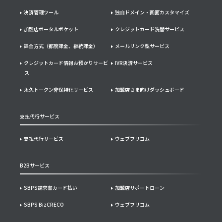
決済管理ツール
独自ドメイン・画面カスタマイズ
加盟店ポータルポケット
クレジットカード洗替サービス
課金方式（都度課金、継続課金）
メールリンク型サービス
クレジットカード情報お預かりサービ
IVR決済サービス
ス
永久トークン非保持化サービス
加盟店さま向けダッシュボード
支払代行サービス
支払代行サービス
ウェブフリコム
B2Bサービス
SBPS請求書カード払い
加盟店サポートローン
SBPS BizCRECO
ウェブフリコム