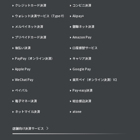
クレジットカード決済
コンビニ決済
ウォレット決済サービス（Type-Y）
Alipay+
メルペイネット決済
銀聯ネット決済
プリペイドカード決済
Amazon Pay
後払い決済
口座振替サービス
PayPay（オンライン決済）
キャリア決済
Apple Pay
Google Pay
WeChat Pay
楽天ペイ（オンライン決済）V2
ペイパル
Pay-easy決済
電子マネー決済
総合振込決済
ネットマイル決済
atone
店舗向け決済サービス