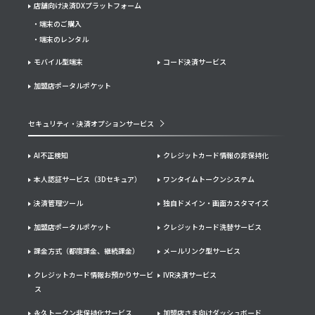
店舗向け決済DXプラットフォーム
端末のご購入
端末のレンタル
モバイル型端末
コード決済サービス
加盟店ポータルポケット
セキュリティ・決済オプションサービス
AI不正検知
クレジットカード情報の非保持化
本人認証サービス（3Dセキュア）
ワンタイムトークンシステム
決済管理ツール
独自ドメイン・画面カスタマイズ
加盟店ポータルポケット
クレジットカード洗替サービス
課金方式（都度課金、継続課金）
メールリンク型サービス
クレジットカード情報お預かりサービ
IVR決済サービス
ス
永久トークン非保持化サービス
加盟店さま向けダッシュボード