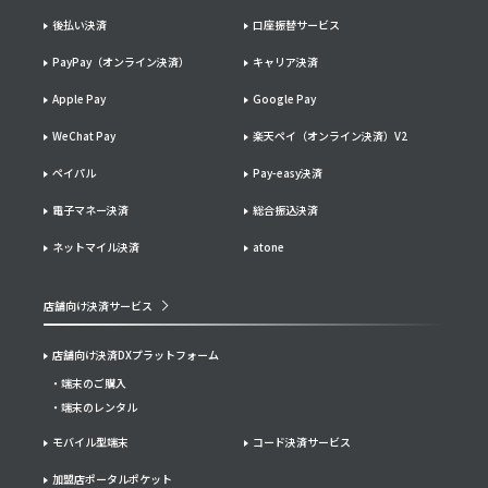
後払い決済
口座振替サービス
PayPay（オンライン決済）
キャリア決済
Apple Pay
Google Pay
WeChat Pay
楽天ペイ（オンライン決済）V2
ペイパル
Pay-easy決済
電子マネー決済
総合振込決済
ネットマイル決済
atone
店舗向け決済サービス
店舗向け決済DXプラットフォーム
端末のご購入
端末のレンタル
モバイル型端末
コード決済サービス
加盟店ポータルポケット