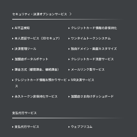
セキュリティ・決済オプションサービス
AI不正検知
クレジットカード情報の非保持化
本人認証サービス（3Dセキュア）
ワンタイムトークンシステム
決済管理ツール
独自ドメイン・画面カスタマイズ
加盟店ポータルポケット
クレジットカード洗替サービス
課金方式（都度課金、継続課金）
メールリンク型サービス
クレジットカード情報お預かりサービ
IVR決済サービス
ス
永久トークン非保持化サービス
加盟店さま向けダッシュボード
支払代行サービス
支払代行サービス
ウェブフリコム