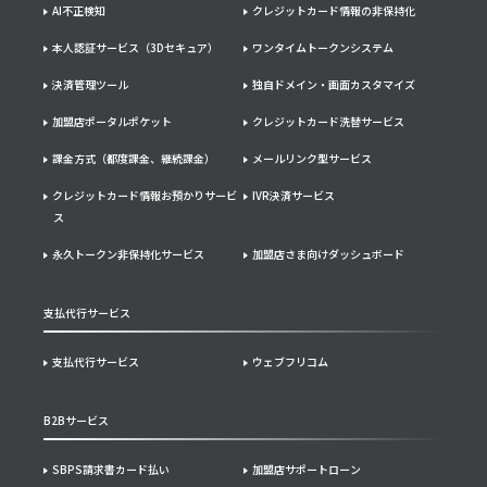
AI不正検知
クレジットカード情報の非保持化
本人認証サービス（3Dセキュア）
ワンタイムトークンシステム
決済管理ツール
独自ドメイン・画面カスタマイズ
加盟店ポータルポケット
クレジットカード洗替サービス
課金方式（都度課金、継続課金）
メールリンク型サービス
クレジットカード情報お預かりサービ
IVR決済サービス
ス
永久トークン非保持化サービス
加盟店さま向けダッシュボード
支払代行サービス
支払代行サービス
ウェブフリコム
B2Bサービス
SBPS請求書カード払い
加盟店サポートローン