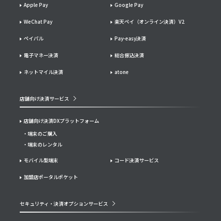
Apple Pay
Google Pay
WeChat Pay
楽天ペイ（オンライン決済）V2
ペイパル
Pay-easy決済
電子マネー決済
総合振込決済
ネットマイル決済
atone
店舗向け決済サービス
店舗向け決済DXプラットフォーム
端末のご購入
端末のレンタル
モバイル型端末
コード決済サービス
加盟店ポータルポケット
セキュリティ・決済オプションサービス