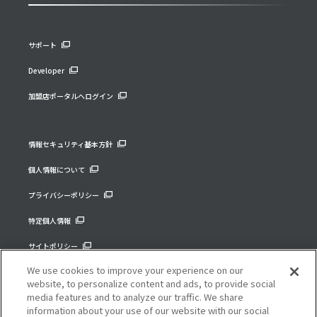
サポート
Developer
加盟店ポータルへログイン
情報セキュリティ基本方針
個人情報について
プライバシーポリシー
特定個人情報
サイトポリシー
We use cookies to improve your experience on our
コーポレートサイト
website, to personalize content and ads, to provide social
media features and to analyze our traffic. We share
information about your use of our website with our social