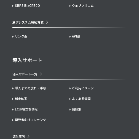
SBPS BizCRECO
ウェブフリコム
決済システム接続方式
リンク型
API型
導入サポート
導入サポート一覧
導入までの流れ・手順
ご利用イメージ
料金体系
よくある質問
ECお役立ち情報
用語集
開発者向けコンテンツ
導入事例