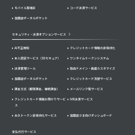
モバイル型端末
コード決済サービス
加盟店ポータルポケット
セキュリティ・決済オプションサービス
AI不正検知
クレジットカード情報の非保持化
本人認証サービス（3Dセキュア）
ワンタイムトークンシステム
決済管理ツール
独自ドメイン・画面カスタマイズ
加盟店ポータルポケット
クレジットカード洗替サービス
課金方式（都度課金、継続課金）
メールリンク型サービス
クレジットカード情報お預かりサービ
IVR決済サービス
ス
永久トークン非保持化サービス
加盟店さま向けダッシュボード
支払代行サービス