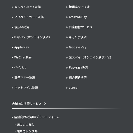
メルペイネット決済
銀聯ネット決済
プリペイドカード決済
Amazon Pay
後払い決済
口座振替サービス
PayPay（オンライン決済）
キャリア決済
Apple Pay
Google Pay
WeChat Pay
楽天ペイ（オンライン決済）V2
ペイパル
Pay-easy決済
電子マネー決済
総合振込決済
ネットマイル決済
atone
店舗向け決済サービス
店舗向け決済DXプラットフォーム
端末のご購入
端末のレンタル