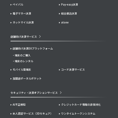
ペイパル
Pay-easy決済
電子マネー決済
総合振込決済
ネットマイル決済
atone
店舗向け決済サービス
店舗向け決済DXプラットフォーム
端末のご購入
端末のレンタル
モバイル型端末
コード決済サービス
加盟店ポータルポケット
セキュリティ・決済オプションサービス
AI不正検知
クレジットカード情報の非保持化
本人認証サービス（3Dセキュア）
ワンタイムトークンシステム