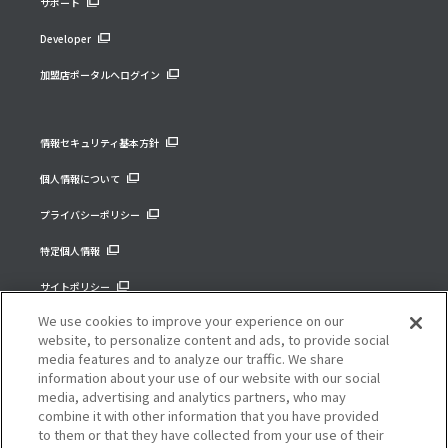
サポート
Developer
加盟店ポータルへログイン
情報セキュリティ基本方針
個人情報について
プライバシーポリシー
特定個人情報
サイトポリシー
We use cookies to improve your experience on our
コーポレートサイト
website, to personalize content and ads, to provide social
media features and to analyze our traffic. We share
information about your use of our website with our social
media, advertising and analytics partners, who may
combine it with other information that you have provided
to them or that they have collected from your use of their