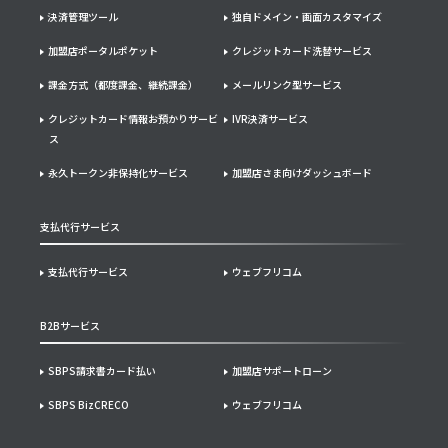
決済管理ツール
独自ドメイン・画面カスタマイズ
加盟店ポータルポケット
クレジットカード洗替サービス
課金方式（都度課金、継続課金）
メールリンク型サービス
クレジットカード情報お預かりサービ
IVR決済サービス
ス
永久トークン非保持化サービス
加盟店さま向けダッシュボード
支払代行サービス
支払代行サービス
ウェブフリコム
B2Bサービス
SBPS請求書カード払い
加盟店サポートローン
SBPS BizCRECO
ウェブフリコム