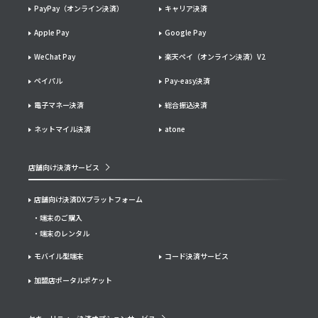
PayPay（オンライン決済）
キャリア決済
Apple Pay
Google Pay
WeChat Pay
楽天ペイ（オンライン決済）V2
ペイパル
Pay-easy決済
電子マネー決済
総合振込決済
ネットマイル決済
atone
店舗向け決済サービス
店舗向け決済DXプラットフォーム
端末のご購入
端末のレンタル
モバイル型端末
コード決済サービス
加盟店ポータルポケット