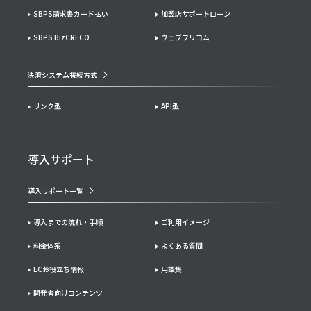
SBPS請求書カード払い
加盟店サポートローン
SBPS BizCRECO
ウェブフリコム
決済システム接続方式
リンク型
API型
導入サポート
導入サポート一覧
導入までの流れ・手順
ご利用イメージ
料金体系
よくある質問
ECお役立ち情報
用語集
開発者向けコンテンツ