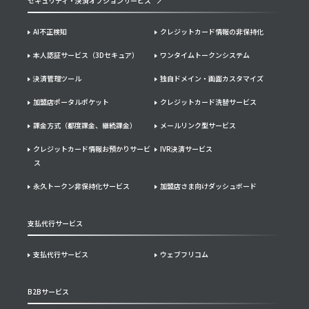
セキュリティ・決済オプションサービス
AI不正検知
クレジットカード情報の非保持化
本人認証サービス（3Dセキュア）
ワンタイムトークンシステム
決済管理ツール
独自ドメイン・画面カスタマイズ
加盟店ポータルポケット
クレジットカード洗替サービス
課金方式（都度課金、継続課金）
メールリンク型サービス
クレジットカード情報お預かりサービ
IVR決済サービス
ス
永久トークン非保持化サービス
加盟店さま向けダッシュボード
支払代行サービス
支払代行サービス
ウェブフリコム
B2Bサービス