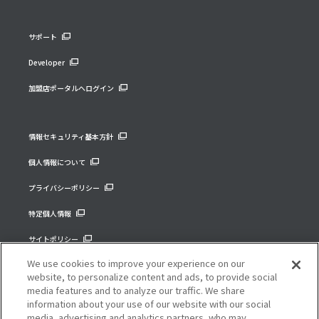
サポート
Developer
加盟店ポータルへログイン
情報セキュリティ基本方針
個人情報について
プライバシーポリシー
特定個人情報
サイトポリシー
We use cookies to improve your experience on our
コーポレートサイト
website, to personalize content and ads, to provide social
media features and to analyze our traffic. We share
information about your use of our website with our social
media, advertising and analytics partners, who may