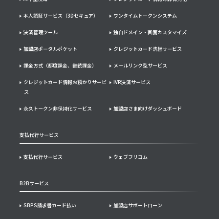
本人認証サービス（3Dセキュア）
ワンタイムトークンシステム
決済管理ツール
独自ドメイン・画面カスタマイズ
加盟店ポータルポケット
クレジットカード洗替サービス
課金方式（都度課金、継続課金）
メールリンク型サービス
クレジットカード情報お預かりサービ
IVR決済サービス
ス
永久トークン非保持化サービス
加盟店さま向けダッシュボード
支払代行サービス
支払代行サービス
ウェブフリコム
B2Bサービス
SBPS請求書カード払い
加盟店サポートローン