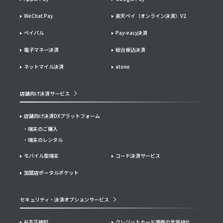
WeChat Pay
楽天ペイ（オンライン決済）V2
ペイパル
Pay-easy決済
電子マネー決済
総合振込決済
ネットマイル決済
atone
店舗向け決済サービス
店舗向け決済DXプラットフォーム
端末のご購入
端末のレンタル
モバイル型端末
コード決済サービス
加盟店ポータルポケット
セキュリティ・決済オプションサービス
AI不正検知
クレジットカード情報の非保持化