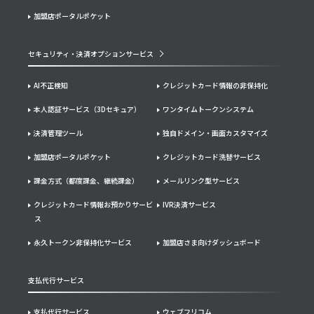
加盟店ポータルポケット
セキュリティ・決済オプションサービス
AI不正検知
クレジットカード情報の非保持化
本人認証サービス（3Dセキュア）
ワンタイムトークンシステム
決済管理ツール
独自ドメイン・画面カスタマイズ
加盟店ポータルポケット
クレジットカード洗替サービス
課金方式（都度課金、継続課金）
メールリンク型サービス
クレジットカード情報お預かりサービ
IVR決済サービス
ス
永久トークン非保持化サービス
加盟店さま向けダッシュボード
支払代行サービス
支払代行サービス
ウェブフリコム