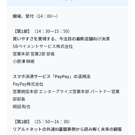
開場、受付
（14：00～）
【第1部】
（14：30～15：50）
買いやすさを実現する、今注目の最新店舗向け決済
SBペイメントサービス株式会社
営業本部 営業2部 部長
小原澤 映樹
スマホ決済サービス「PayPay」の活用法
PayPay株式会社
営業統括本部 エンタープライズ営業本部 パートナー営業
部部長
岡田 和也
【第2部】
（15：50～16：30）
リアル×ネットの共通ID基盤事例から読み解く未来の顧客