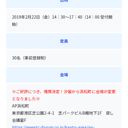
日時
2019年2月22日（金）14：30～17：40（14：00 受付開
始）
定員
30名（事前登録制）
会場
※ご好評につき、増席決定！汐留から浜松町に会場が変更
となりました※
AP浜松町
東京都港区芝公園2-4-1 芝パークビルB館地下1F 貸し
会議室F
https://www.tc-forum.co.jp/kanto-area/ap-