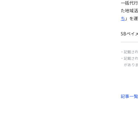
一括代行
た地域活
ち
」を運
SBペイ
記載さ
記載さ
があり
記事一覧