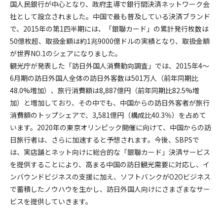
国人民銀行が中心となり、政府主導で銀行間決済ネットワーク会
社として設立されました。中国で最も普及している決済ブランド
で、2015年の第1四半期には、「銀聯カード」の累計発行枚数は
50億枚超、取扱金額は約1兆9000億ドルの実績となり、取扱金額
が世界NO.1のシェアになりました。
観光庁が発表した「訪日外国人消費動向調査」では、2015年4～
6月期の訪日外国人全体の訪日外客数は501万人（前年同期比
48.0%増加）、旅行消費額は8,887億円（前年同期比82.5%増
加）と増加しており、その中でも、中国からの訪日外客者が旅行
消費額のトップシェアで、3,581億円（構成比40.3％）を占めて
います。2020年の東京オリンピック開催に向けて、中国からの訪
日旅行者は、さらに加速すると予想されます。今後、SBPSで
は、実店舗とネット向けに総合的な「銀聯カード」決済サービス
を提供することにより、高まる中国の訪日観光需要に対応し、イ
ンバウンドビジネスの支援に加え、ソフトバンクがO2Oビジネス
で蓄積したノウハウを生かし、訪日外国人向けにさまざまなサー
ビスを提供していきます。