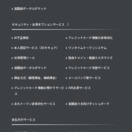
加盟店ポータルポケット
セキュリティ・決済オプションサービス
AI不正検知
クレジットカード情報の非保持化
本人認証サービス（3Dセキュア）
ワンタイムトークンシステム
決済管理ツール
独自ドメイン・画面カスタマイズ
加盟店ポータルポケット
クレジットカード洗替サービス
課金方式（都度課金、継続課金）
メールリンク型サービス
クレジットカード情報お預かりサービ
IVR決済サービス
ス
永久トークン非保持化サービス
加盟店さま向けダッシュボード
支払代行サービス