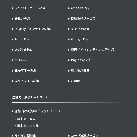
プリペイドカード決済
Amazon Pay
後払い決済
口座振替サービス
PayPay（オンライン決済）
キャリア決済
Apple Pay
Google Pay
WeChat Pay
楽天ペイ（オンライン決済）V2
ペイパル
Pay-easy決済
電子マネー決済
総合振込決済
ネットマイル決済
atone
店舗向け決済サービス
店舗向け決済DXプラットフォーム
端末のご購入
端末のレンタル
モバイル型端末
コード決済サービス