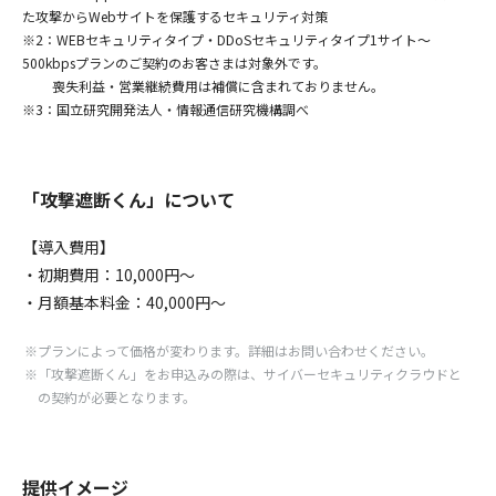
た攻撃からWebサイトを保護するセキュリティ対策
※2：WEBセキュリティタイプ・DDoSセキュリティタイプ1サイト～
500kbpsプランのご契約のお客さまは対象外です。
喪失利益・営業継続費用は補償に含まれておりません。
※3：国立研究開発法人・情報通信研究機構調べ
「攻撃遮断くん」について
【導入費用】
・初期費用：10,000円～
・月額基本料金：40,000円～
プランによって価格が変わります。詳細はお問い合わせください。
「攻撃遮断くん」をお申込みの際は、サイバーセキュリティクラウドと
の契約が必要となります。
提供イメージ