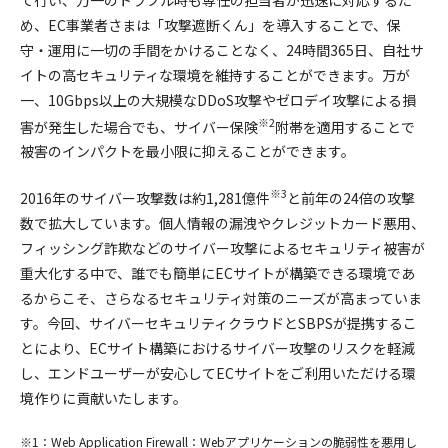
め、EC事業者さまは「攻撃遮断くん」を導入することで、保
守・運用に一切の手間をかけることなく、24時間365日、自社サ
イトの高セキュリティな環境を維持することができます。万が
一、10Gbps以上の大規模なDDoS攻撃やゼロデイ攻撃による損
※2
害が発生した場合でも、サイバー保険
附帯を適用することで
被害のインパクトを最小限に抑えることができます。
※3
2016年のサイバー攻撃数は約1,281億件
と前年の24倍の攻撃
数で拡大しています。個人情報の漏洩やクレジットカード悪用、
フィッシング詐欺などのサイバー攻撃によるセキュリティ被害が
重大化する中で、誰でも簡単にECサイトが構築できる環境であ
るからこそ、さらなるセキュリティ対策のニーズが高まっていま
す。今回、サイバーセキュリティクラウドとSBPSが提携するこ
とにより、ECサイト構築におけるサイバー攻撃のリスクを軽減
し、エンドユーザーが安心してECサイトをご利用いただける環
境作りに貢献いたします。
※1：Web Application Firewall：Webアプリケーションの脆弱性を悪用し