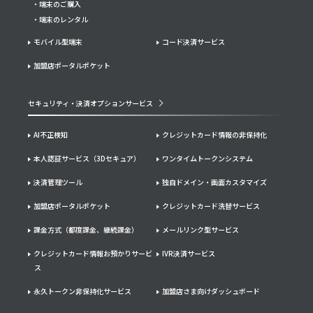
端末のご購入
端末のレンタル
モバイル型端末
コード決済サービス
加盟店ポータルポケット
セキュリティ・決済オプションサービス
AI不正検知
クレジットカード情報の非保持化
本人認証サービス（3Dセキュア）
ワンタイムトークンシステム
決済管理ツール
独自ドメイン・画面カスタマイズ
加盟店ポータルポケット
クレジットカード洗替サービス
課金方式（都度課金、継続課金）
メールリンク型サービス
クレジットカード情報お預かりサービ
IVR決済サービス
ス
永久トークン非保持化サービス
加盟店さま向けダッシュボード