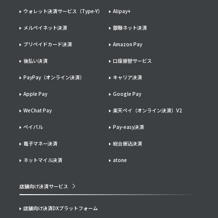
ウォレット決済サービス（Type-Y）
Alipay+
メルペイネット決済
銀聯ネット決済
プリペイドカード決済
Amazon Pay
後払い決済
口座振替サービス
PayPay（オンライン決済）
キャリア決済
Apple Pay
Google Pay
WeChat Pay
楽天ペイ（オンライン決済）V2
ペイパル
Pay-easy決済
電子マネー決済
総合振込決済
ネットマイル決済
atone
店舗向け決済サービス
店舗向け決済DXプラットフォーム