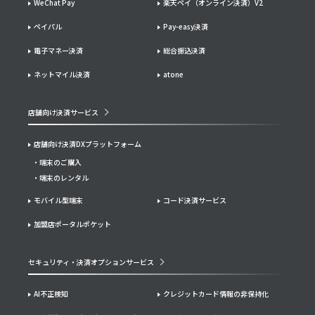
WeChat Pay
楽天ペイ（オンライン決済）V2
ペイパル
Pay-easy決済
電子マネー決済
総合振込決済
ネットマイル決済
atone
店舗向け決済サービス
店舗向け決済DXプラットフォーム
端末のご購入
端末のレンタル
モバイル型端末
コード決済サービス
加盟店ポータルポケット
セキュリティ・決済オプションサービス
AI不正検知
クレジットカード情報の非保持化