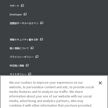
サポート
Developer
加盟店ポータルへログイン
情報セキュリティ基本方針
個人情報について
プライバシーポリシー
特定個人情報
サイトポリシー
We use cookies to improve your experience on our
コーポレートサイト
website, to personalize content and ads, to provide social
media features and to analyze our traffic. We share
information about your use of our website with our social
media, advertising and analytics partners, who may
combine it with other information that you have provided