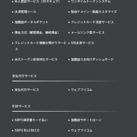
本人認証サービス（3Dセキュア）
ワンタイムトークンシステム
決済管理ツール
独自ドメイン・画面カスタマイズ
加盟店ポータルポケット
クレジットカード洗替サービス
課金方式（都度課金、継続課金）
メールリンク型サービス
クレジットカード情報お預かりサービ
IVR決済サービス
ス
永久トークン非保持化サービス
加盟店さま向けダッシュボード
支払代行サービス
支払代行サービス
ウェブフリコム
B2Bサービス
SBPS請求書カード払い
加盟店サポートローン
SBPS BizCRECO
ウェブフリコム