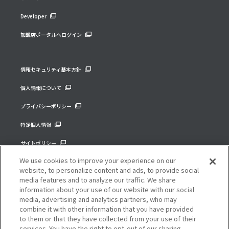
Developer
加盟店ポータルへログイン
情報セキュリティ基本方針
個人情報について
プライバシーポリシー
特定個人情報
サイトポリシー
We use cookies to improve your experience on our
コーポレートサイト
website, to personalize content and ads, to provide social
media features and to analyze our traffic. We share
information about your use of our website with our social
media, advertising and analytics partners, who may
combine it with other information that you have provided
to them or that they have collected from your use of their
services. You have the right to opt-out of our sharing