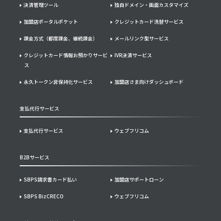
決済管理ツール
独自ドメイン・画面カスタマイズ
加盟店ポータルポケット
クレジットカード洗替サービス
課金方式（都度課金、継続課金）
メールリンク型サービス
クレジットカード情報お預かりサービ
IVR決済サービス
ス
永久トークン非保持化サービス
加盟店さま向けダッシュボード
支払代行サービス
支払代行サービス
ウェブフリコム
B2Bサービス
SBPS請求書カード払い
加盟店サポートローン
SBPS BizCRECO
ウェブフリコム