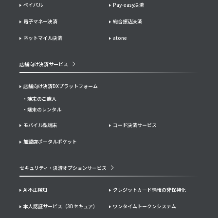
ペイパル
Pay-easy決済
電子マネー決済
総合振込決済
ネットマイル決済
atone
店舗向け決済サービス
店舗向け決済DXプラットフォーム
端末のご購入
端末のレンタル
モバイル型端末
コード決済サービス
加盟店ポータルポケット
セキュリティ・決済オプションサービス
AI不正検知
クレジットカード情報の非保持化
本人認証サービス（3Dセキュア）
ワンタイムトークンシステム